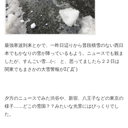
最強寒波到来とかで、一昨日辺りから普段積雪のない西日
本でもかなりの雪が降っているもよう。ニュースでも観ま
したが、すんごい雪…(–; と、思ってましたら２２日は
関東でもまさかの大雪警報がΣ(ﾟДﾟ)
夕方のニュースでみた渋谷や、新宿、八王子などの東京の
様子……どこの雪国？？みたいな光景にはびっくりでし
た。