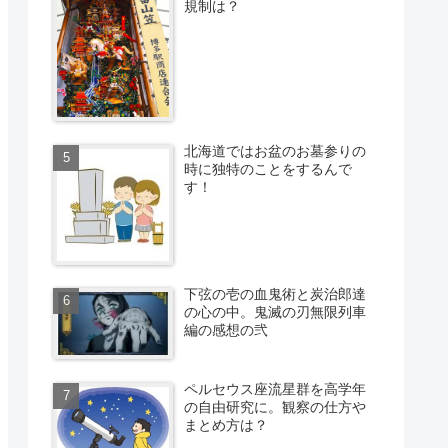
規制は？
北海道ではお盆のお墓参りの
時に独特のことをするんで
す！
下弦の壱の血鬼術と炭治郎達
の心の中。鬼滅の刃無限列車
編の感想の弐
ペルセウス座流星群を高学年
の自由研究に。観察の仕方や
まとめ方は？