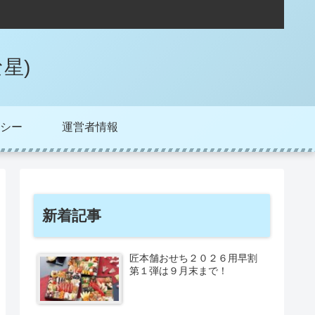
星)
シー
運営者情報
新着記事
匠本舗おせち２０２６用早割
第１弾は９月末まで！