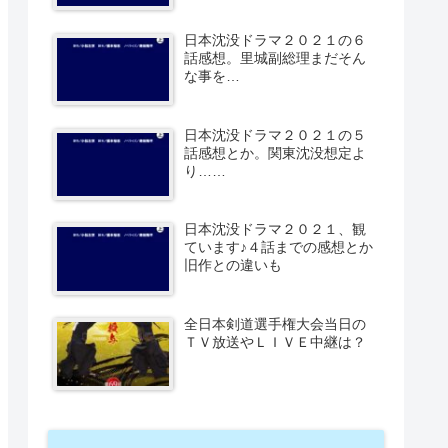
日本沈没ドラマ２０２１の６
話感想。里城副総理まだそん
な事を…
日本沈没ドラマ２０２１の５
話感想とか。関東沈没想定よ
り……
日本沈没ドラマ２０２１、観
ています♪４話までの感想とか
旧作との違いも
全日本剣道選手権大会当日の
ＴＶ放送やＬＩＶＥ中継は？