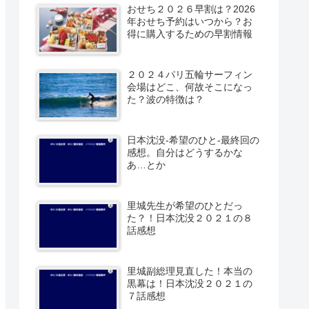
おせち２０２６早割は？2026
年おせち予約はいつから？お
得に購入するための早割情報
２０２４パリ五輪サーフィン
会場はどこ、何故そこになっ
た？波の特徴は？
日本沈没-希望のひと-最終回の
感想。自分はどうするかな
あ…とか
里城先生が希望のひとだっ
た？！日本沈没２０２１の８
話感想
里城副総理見直した！本当の
黒幕は！日本沈没２０２１の
７話感想