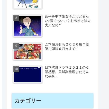
甚平を中学生女子だけど着た
い♪着てもいい？お出掛けは大
丈夫なの？
匠本舗おせち２０２６用早割
第１弾は９月末まで！
日本沈没ドラマ２０２１の６
話感想。里城副総理まだそん
な事を…
カテゴリー