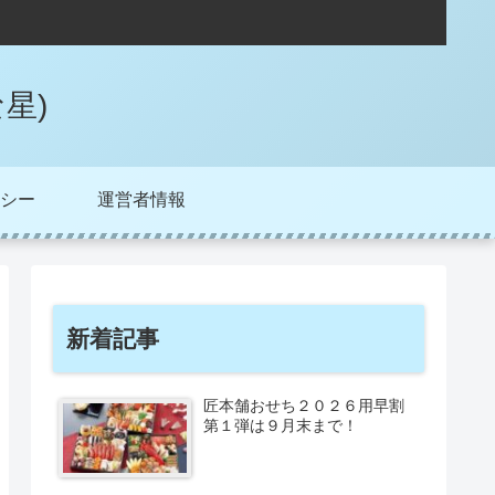
星)
シー
運営者情報
新着記事
匠本舗おせち２０２６用早割
第１弾は９月末まで！