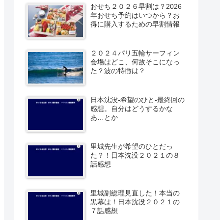
おせち２０２６早割は？2026
年おせち予約はいつから？お
得に購入するための早割情報
２０２４パリ五輪サーフィン
会場はどこ、何故そこになっ
た？波の特徴は？
日本沈没-希望のひと-最終回の
感想。自分はどうするかな
あ…とか
里城先生が希望のひとだっ
た？！日本沈没２０２１の８
話感想
里城副総理見直した！本当の
黒幕は！日本沈没２０２１の
７話感想