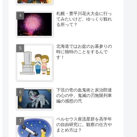
札幌・豊平川花火大会に行っ
てみたいけど、ゆっくり観れ
る所って？
北海道ではお盆のお墓参りの
時に独特のことをするんで
す！
下弦の壱の血鬼術と炭治郎達
の心の中。鬼滅の刃無限列車
編の感想の弐
ペルセウス座流星群を高学年
の自由研究に。観察の仕方や
まとめ方は？