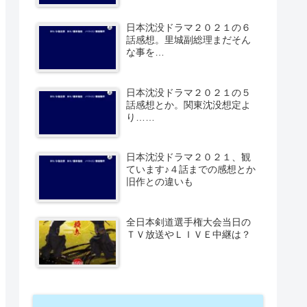
日本沈没ドラマ２０２１の６
話感想。里城副総理まだそん
な事を…
日本沈没ドラマ２０２１の５
話感想とか。関東沈没想定よ
り……
日本沈没ドラマ２０２１、観
ています♪４話までの感想とか
旧作との違いも
全日本剣道選手権大会当日の
ＴＶ放送やＬＩＶＥ中継は？