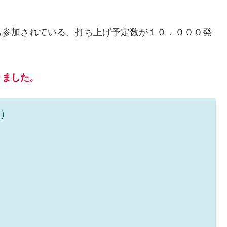
も参加されている、打ち上げ予定数が１０．０００発
。
りました。
に）